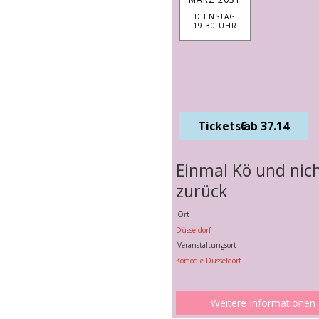
DIENSTAG
19:30 UHR
Tickets ab 37.14 €
Einmal Kö und nic
zurück
Ort
Düsseldorf
Veranstaltungsort
Komödie Düsseldorf
Weitere Informationen