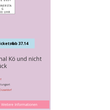
NERSTA
G
:00 UHR
Tickets ab 37.14 €
mal Kö und nicht
ück
f
ltungsort
Düsseldorf
Weitere Informationen