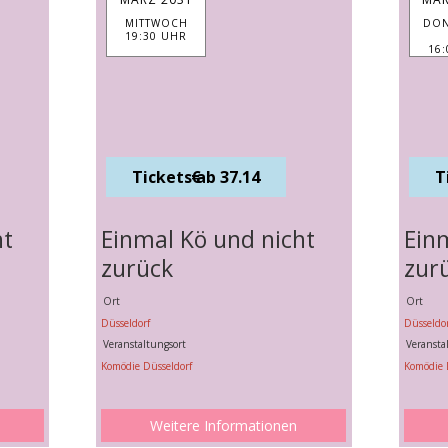
MITTWOCH
DON
19:30 UHR
16
Tickets ab 37.14 €
ht
Einmal Kö und nicht
Ein
zurück
zur
Ort
Ort
Düsseldorf
Düsseldor
Veranstaltungsort
Veransta
Komödie Düsseldorf
Komödie 
Weitere Informationen