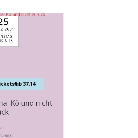
25
Z 2031
ENSTAG
:30 UHR
Tickets ab 37.14 €
mal Kö und nicht
ück
f
ltungsort