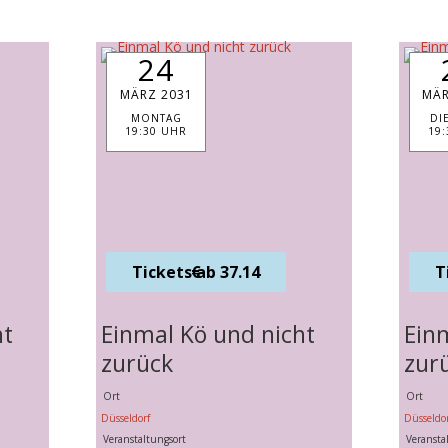
24
MÄRZ 2031
MÄR
MONTAG
DI
19:30 UHR
19
Tickets ab 37.14 €
ht
Einmal Kö und nicht
Ein
zurück
zur
Ort
Ort
Düsseldorf
Düsseldor
Veranstaltungsort
Veransta