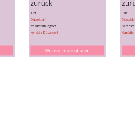
zurück
zur
Ort
Ort
Düsseldorf
Düsseldor
Veranstaltungsort
Veransta
Komödie Düsseldorf
Komödie 
Weitere Informationen