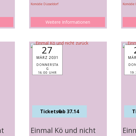
Komödie Düsseldorf
Komödie 
Weitere Informationen
27
MÄRZ 2031
MÄR
DONNERSTA
DON
G
16:00 UHR
19
Tickets ab 37.14 €
ht
Einmal Kö und nicht
Ein