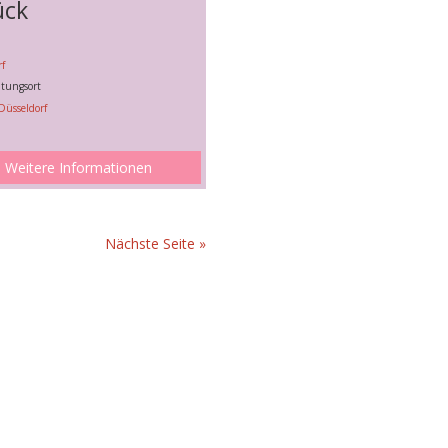
ück
f
ltungsort
Düsseldorf
Weitere Informationen
Nächste Seite »