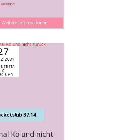
Düsseldorf
Weitere Informationen
27
Z 2031
NERSTA
G
:30 UHR
Tickets ab 37.14 €
mal Kö und nicht