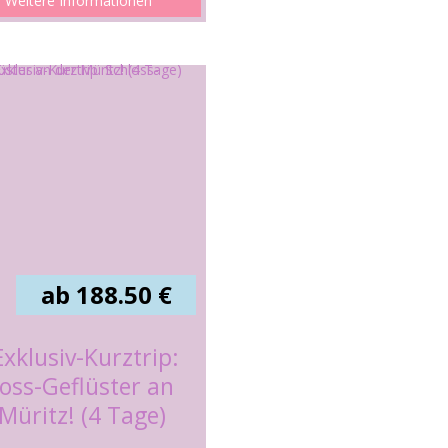
Weitere Informationen
ab 188.50 €
Exklusiv-Kurztrip:
oss-Geflüster an
Müritz! (4 Tage)