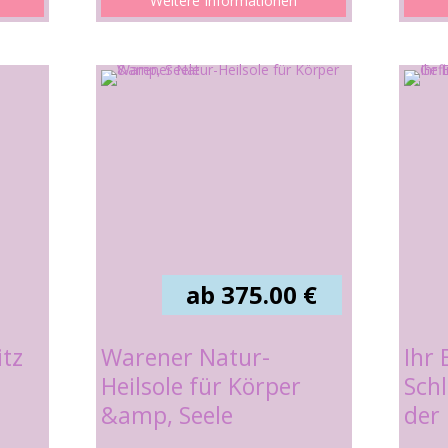
Weitere Informationen
ab 375.00 €
itz
Warener Natur-
Ihr 
Heilsole für Körper
Schl
&amp, Seele
der 