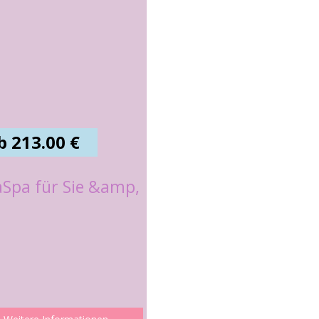
b 213.00 €
aSpa für Sie &amp,