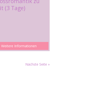
lossromantik zu
t (3 Tage)
Weitere Informationen
Nächste Seite »