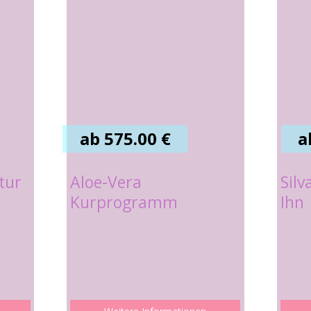
ab 575.00 €
a
tur
Aloe-Vera
Silv
Kurprogramm
Ihn