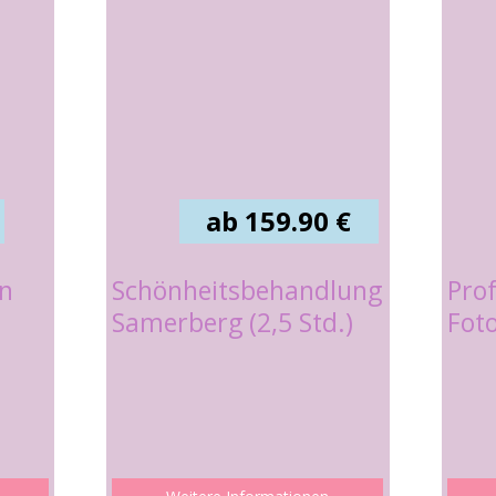
ab 159.90 €
en
Schönheitsbehandlung
Prof
Samerberg (2,5 Std.)
Fot