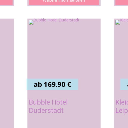
Weitere Informationen
ab 169.90 €
Bubble Hotel
Kle
Duderstadt
Leip