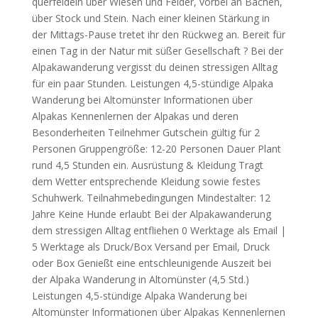
querfeldein über Wiesen und Felder, vorbei an Bächen,
über Stock und Stein. Nach einer kleinen Stärkung in
der Mittags-Pause tretet ihr den Rückweg an. Bereit für
einen Tag in der Natur mit süßer Gesellschaft ? Bei der
Alpakawanderung vergisst du deinen stressigen Alltag
für ein paar Stunden. Leistungen 4,5-stündige Alpaka
Wanderung bei Altomünster Informationen über
Alpakas Kennenlernen der Alpakas und deren
Besonderheiten Teilnehmer Gutschein gültig für 2
Personen Gruppengröße: 12-20 Personen Dauer Plant
rund 4,5 Stunden ein. Ausrüstung & Kleidung Tragt
dem Wetter entsprechende Kleidung sowie festes
Schuhwerk. Teilnahmebedingungen Mindestalter: 12
Jahre Keine Hunde erlaubt Bei der Alpakawanderung
dem stressigen Alltag entfliehen 0 Werktage als Email |
5 Werktage als Druck/Box Versand per Email, Druck
oder Box Genießt eine entschleunigende Auszeit bei
der Alpaka Wanderung in Altomünster (4,5 Std.)
Leistungen 4,5-stündige Alpaka Wanderung bei
Altomünster Informationen über Alpakas Kennenlernen