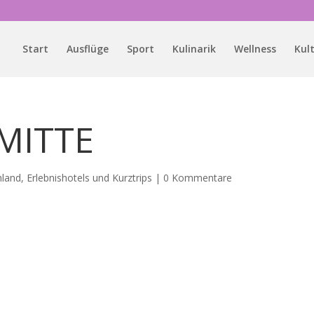
Start
Ausflüge
Sport
Kulinarik
Wellness
Kul
MITTE
hland
,
Erlebnishotels und Kurztrips
|
0 Kommentare