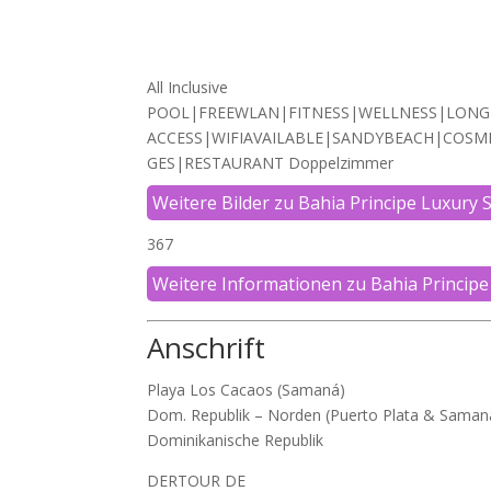
All Inclusive
POOL|FREEWLAN|FITNESS|WELLNESS|LON
ACCESS|WIFIAVAILABLE|SANDYBEACH|COS
GES|RESTAURANT Doppelzimmer
Weitere Bilder zu Bahia Principe Luxur
367
Weitere Informationen zu Bahia Princip
Anschrift
Playa Los Cacaos (Samaná)
Dom. Republik – Norden (Puerto Plata & Saman
Dominikanische Republik
DERTOUR DE