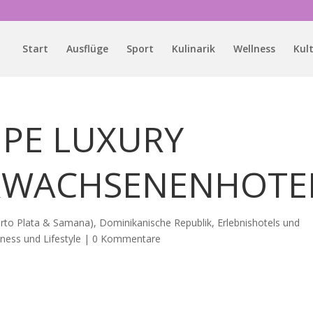
Start
Ausflüge
Sport
Kulinarik
Wellness
Kul
IPE LUXURY
RWACHSENENHOTE
erto Plata & Samana)
,
Dominikanische Republik
,
Erlebnishotels und
ness und Lifestyle
|
0 Kommentare