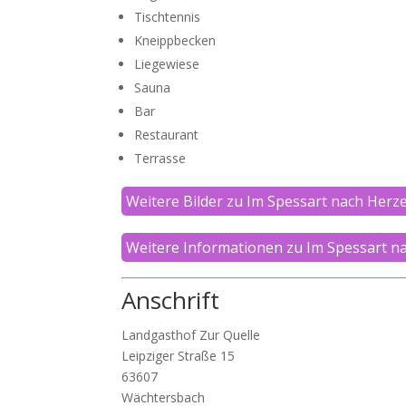
Tischtennis
Kneippbecken
Liegewiese
Sauna
Bar
Restaurant
Terrasse
Weitere Bilder zu Im Spessart nach Herz
Weitere Informationen zu Im Spessart n
Anschrift
Landgasthof Zur Quelle
Leipziger Straße 15
63607
Wächtersbach