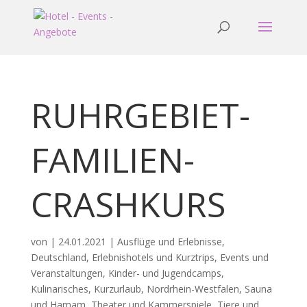
RUHRGEBIET-
FAMILIEN-
CRASHKURS
von
|
24.01.2021
|
Ausflüge und Erlebnisse
,
Deutschland
,
Erlebnishotels und Kurztrips
,
Events und
Veranstaltungen
,
Kinder- und Jugendcamps
,
Kulinarisches
,
Kurzurlaub
,
Nordrhein-Westfalen
,
Sauna
und Hamam
,
Theater und Kammerspiele
,
Tiere und