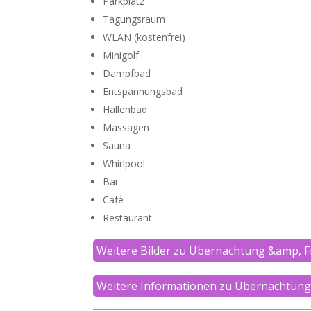
Parkplatz
Tagungsraum
WLAN (kostenfrei)
Minigolf
Dampfbad
Entspannungsbad
Hallenbad
Massagen
Sauna
Whirlpool
Bar
Café
Restaurant
Weitere Bilder zu Übernachtung &amp, 
Weitere Informationen zu Übernachtung