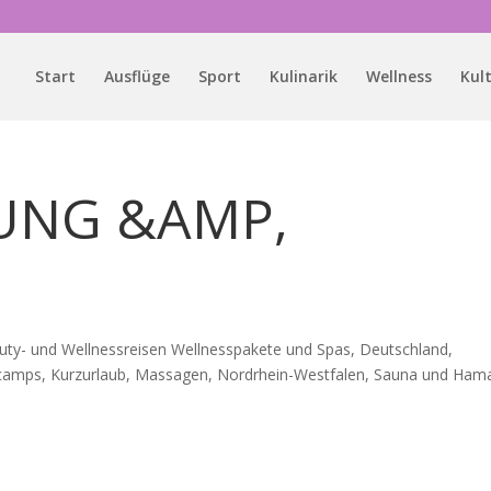
Start
Ausflüge
Sport
Kulinarik
Wellness
Kul
UNG &AMP,
uty- und Wellnessreisen Wellnesspakete und Spas
,
Deutschland
,
dcamps
,
Kurzurlaub
,
Massagen
,
Nordrhein-Westfalen
,
Sauna und Ha