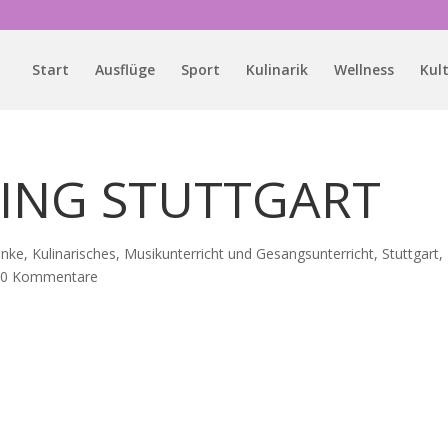
Start
Ausflüge
Sport
Kulinarik
Wellness
Kul
TING STUTTGART
enke
,
Kulinarisches
,
Musikunterricht und Gesangsunterricht
,
Stuttgart
,
|
0 Kommentare