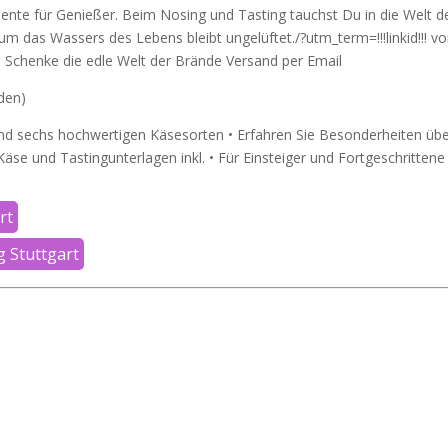
nte für Genießer. Beim Nosing und Tasting tauchst Du in die Welt d
m das Wassers des Lebens bleibt ungelüftet./?utm_term=!!!linkid!!! vo
 Schenke die edle Welt der Brände Versand per Email
nden)
nd sechs hochwertigen Käsesorten • Erfahren Sie Besonderheiten üb
äse und Tastingunterlagen inkl. • Für Einsteiger und Fortgeschrittene
rt
g Stuttgart