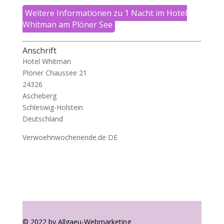
Weitere Informationen zu 1 Nacht im Hotel
Whitman am Plöner See
Anschrift
Hotel Whitman
Plöner Chaussee 21
24326
Ascheberg
Schleswig-Holstein
Deutschland
Verwoehnwochenende.de DE
© 2022 by Allgaeu-Webmarketing