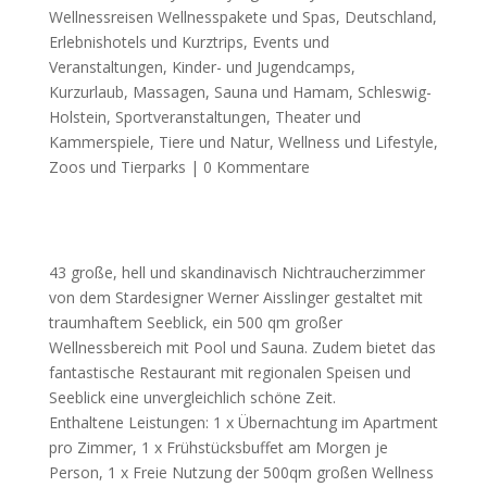
Wellnessreisen Wellnesspakete und Spas
,
Deutschland
,
Erlebnishotels und Kurztrips
,
Events und
Veranstaltungen
,
Kinder- und Jugendcamps
,
Kurzurlaub
,
Massagen
,
Sauna und Hamam
,
Schleswig-
Holstein
,
Sportveranstaltungen
,
Theater und
Kammerspiele
,
Tiere und Natur
,
Wellness und Lifestyle
,
Zoos und Tierparks
|
0 Kommentare
43 große, hell und skandinavisch Nichtraucherzimmer
von dem Stardesigner Werner Aisslinger gestaltet mit
traumhaftem Seeblick, ein 500 qm großer
Wellnessbereich mit Pool und Sauna. Zudem bietet das
fantastische Restaurant mit regionalen Speisen und
Seeblick eine unvergleichlich schöne Zeit.
Enthaltene Leistungen: 1 x Übernachtung im Apartment
pro Zimmer, 1 x Frühstücksbuffet am Morgen je
Person, 1 x Freie Nutzung der 500qm großen Wellness