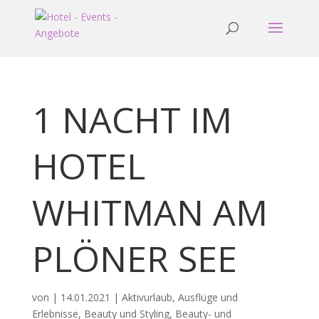
1 NACHT IM
HOTEL
WHITMAN AM
PLÖNER SEE
von
|
14.01.2021
|
Aktivurlaub
,
Ausflüge und
Erlebnisse
,
Beauty und Styling
,
Beauty- und