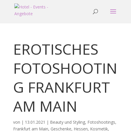
EROTISCHES
FOTOSHOOTIN
G FRANKFURT
AM MAIN
von
|
13.01.2021
|
Beauty und Styling
,
Fotoshootings
,
Frankfurt am Main
,
Geschenke
,
Hessen
,
Kosmetik
,