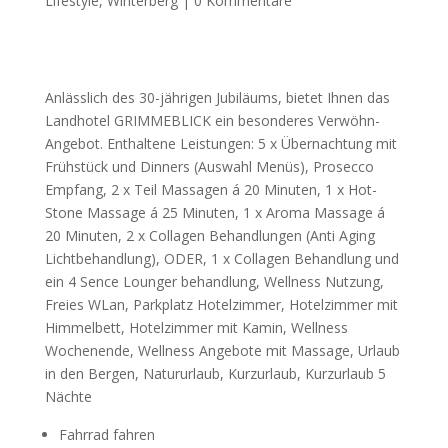
Lifestyle
,
Winterberg
|
0 Kommentare
Anlässlich des 30-jährigen Jubiläums, bietet Ihnen das
Landhotel GRIMMEBLICK ein besonderes Verwöhn-
Angebot. Enthaltene Leistungen: 5 x Übernachtung mit
Frühstück und Dinners (Auswahl Menüs), Prosecco
Empfang, 2 x Teil Massagen á 20 Minuten, 1 x Hot-
Stone Massage á 25 Minuten, 1 x Aroma Massage á
20 Minuten, 2 x Collagen Behandlungen (Anti Aging
Lichtbehandlung), ODER, 1 x Collagen Behandlung und
ein 4 Sence Lounger behandlung, Wellness Nutzung,
Freies WLan, Parkplatz Hotelzimmer, Hotelzimmer mit
Himmelbett, Hotelzimmer mit Kamin, Wellness
Wochenende, Wellness Angebote mit Massage, Urlaub
in den Bergen, Natururlaub, Kurzurlaub, Kurzurlaub 5
Nächte
Fahrrad fahren