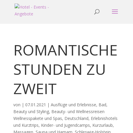
ROMANTISCHE
STUNDEN ZU
ZWEIT
von
|
07.01.2021
|
Ausflüge und Erlebnisse
,
Bad
,
Beauty und Styling
,
Beauty- und Wellnessreisen
Wellnesspakete und Spas
,
Deutschland
,
Erlebnishotels
und Kurztrips
,
Kinder- und Jugendcamps
,
Kurzurlaub
,
Massagen
,
Sauna und Hamam
,
Schleswig-Holstein
,