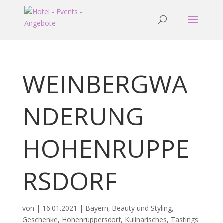
WEINBERGWA
NDERUNG
HOHENRUPPE
RSDORF
von
|
16.01.2021
|
Bayern
,
Beauty und Styling
,
Geschenke
,
Hohenruppersdorf
,
Kulinarisches
,
Tastings